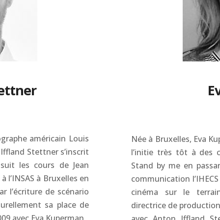
ettner
E
ographe américain Louis
Née à Bruxelles, Eva Ku
ffland Stettner s’inscrit
l’initie très tôt à des
 suit les cours de Jean
Stand by me en passant 
 à l’INSAS à Bruxelles en
communication l’IHECS e
r l’écriture de scénario
cinéma sur le terrai
aturellement sa place de
directrice de productio
2009 avec Eva Kuperman.
avec Anton Iffland Ste