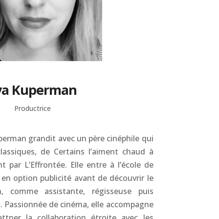
va Kuperman
Productrice
perman grandit avec un père cinéphile qui
 classiques, de Certains l’aiment chaud à
par L’Effrontée. Elle entre à l’école de
n option publicité avant de découvrir le
n, comme assistante, régisseuse puis
n. Passionnée de cinéma, elle accompagne
ttner la collaboration étroite avec les