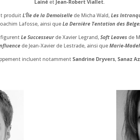
Lainé
et
Jean-Robert Viallet
.
nt produit
L’Île de la Demoiselle
de Micha Wald,
Les Intranqu
Joachim Lafosse, ainsi que
La Dernière Tentation des Belge
 figurent
Le Successeur
de Xavier Legrand,
Soft Leaves
de M
influence
de Jean-Xavier de Lestrade, ainsi que
Marie-Madel
eloppement incluent notamment
Sandrine Dryvers
,
Sanaz Az