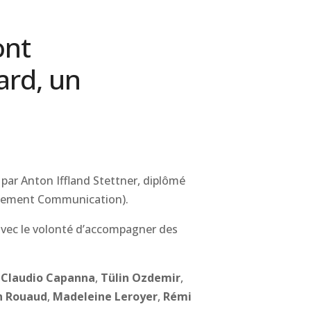
nt
ard, un
par Anton Iffland Stettner, diplômé
artement Communication).
 avec le volonté d’accompagner des
e
Claudio Capanna
,
Tülin Ozdemir
,
n Rouaud
,
Madeleine Leroyer
,
Rémi